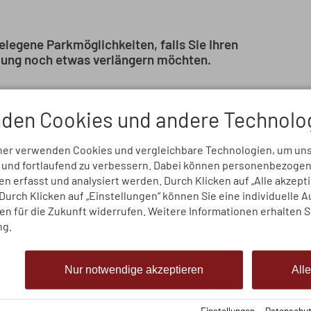
elegene Parkmöglichkeiten, falls Sie Ihren
bung noch etwas verlängern möchten.
den Cookies und andere Technolo
ner verwenden Cookies und vergleichbare Technologien, um un
n und fortlaufend zu verbessern. Dabei können personenbezoge
 erfasst und analysiert werden. Durch Klicken auf „Alle akzept
urch Klicken auf „Einstellungen“ können Sie eine individuelle 
gen für die Zukunft widerrufen. Weitere Informationen erhalten S
ng.
TIEFG
Nur notwendige akzeptieren
All
Unseren Gästen st
10 Stellplätze
zur 
Einstellungen
·
Datenschut