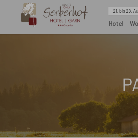
21. bis 28. A
Hotel
Wo
P