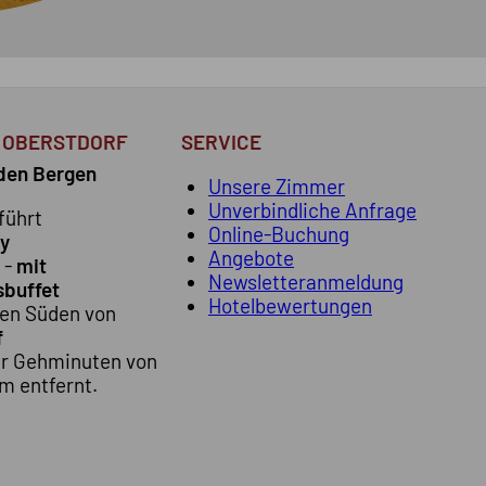
N OBERSTDORF
SERVICE
 den Bergen
Unsere Zimmer
Unverbindliche Anfrage
führt
Online-Buchung
y
Angebote
 -
mit
Newsletteranmeldung
sbuffet
Hotelbewertungen
hen Süden von
f
ar Gehminuten von
m entfernt.