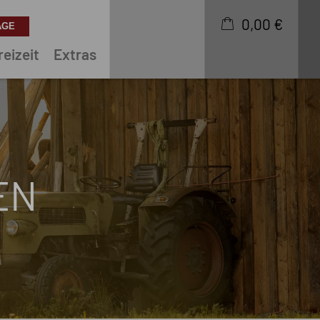
0,00 €
reizeit
Extras
×
Warenkorb ist leer
EN