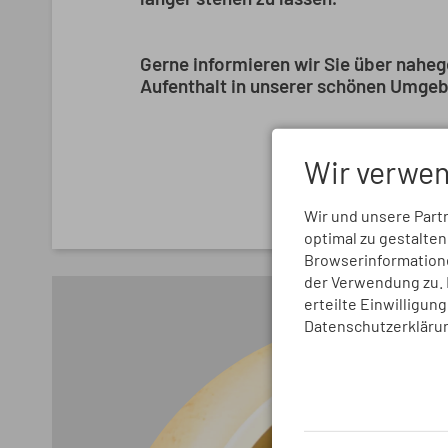
Gerne informieren wir Sie über naheg
Aufenthalt in unserer schönen Umge
Wir verwen
Wir und unsere Part
optimal zu gestalte
Browserinformationen
der Verwendung zu. D
erteilte Einwilligun
Datenschutzerkläru