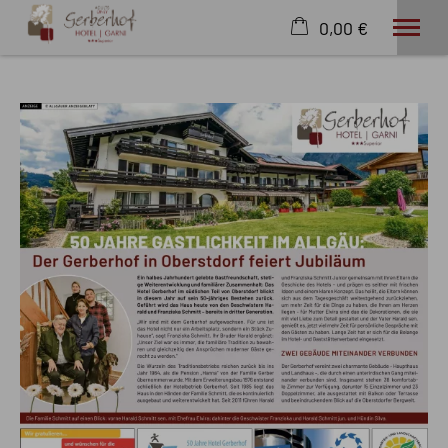
0,00 €
×
23. bis 30. August
Warenkorb ist leer
2 Erwachsene
Hotel
Wohnen
Wissenswertes
Angebote
Wellness
Freizeit
Extras