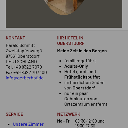
KONTAKT
IHR HOTEL IN
OBERSTDORF
Harald Schmitt
Zweistapfenweg 7
Meine Zeit in den Bergen
87561 Oberstdorf
familiengeführt
DEUTSCHLAND
Adults-Only
Tel.
+49 8322 7070
Hotel garni -
mit
Fax +49 8322 707 100
Frühstücksbuffet
info@gerberhof.de
im herrlichen Süden
von
Oberstdorf
nur ein paar
Gehminuten von
Ortszentrum entfernt.
SERVICE
NETZWERK
Mo - Fr
08:30-12:00
und
Unsere Zimmer
13:30-17:30