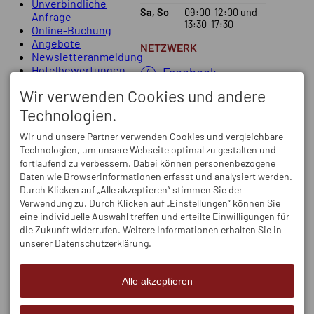
Unverbindliche
Sa, So
09:00-12:00
und
Anfrage
13:30-17:30
Online-Buchung
Angebote
NETZWERK
Newsletteranmeldung
Hotelbewertungen
Facebook
Instagram
Wir verwenden Cookies und andere
Technologien.
Wir und unsere Partner verwenden Cookies und vergleichbare
Technologien, um unsere Webseite optimal zu gestalten und
fortlaufend zu verbessern. Dabei können personenbezogene
Daten wie Browserinformationen erfasst und analysiert werden.
Durch Klicken auf „Alle akzeptieren“ stimmen Sie der
Verwendung zu. Durch Klicken auf „Einstellungen“ können Sie
eine individuelle Auswahl treffen und erteilte Einwilligungen für
die Zukunft widerrufen. Weitere Informationen erhalten Sie in
unserer Datenschutzerklärung.
Alle akzeptieren