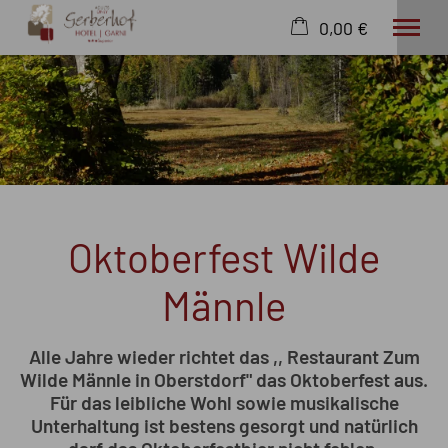
0,00 €
×
23. bis 30. August
Warenkorb ist leer
2 Erwachsene
Hotel
Wohnen
Oktoberfest Wilde
Wissenswertes
Angebote
Männle
Wellness
Freizeit
Extras
Alle Jahre wieder richtet das ,, Restaurant Zum
Wilde Männle in Oberstdorf" das Oktoberfest aus.
Für das leibliche Wohl sowie musikalische
Unterhaltung ist bestens gesorgt und natürlich