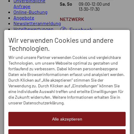
Unverbindliche
Sa, So
09:00-12:00
und
Anfrage
13:30-17:30
Online-Buchung
Angebote
NETZWERK
Newsletteranmeldung
Hotelbewertungen
Facebook
Instagram
Wir verwenden Cookies und andere
Technologien.
Wir und unsere Partner verwenden Cookies und vergleichbare
Technologien, um unsere Webseite optimal zu gestalten und
fortlaufend zu verbessern. Dabei können personenbezogene
Daten wie Browserinformationen erfasst und analysiert werden.
Durch Klicken auf „Alle akzeptieren“ stimmen Sie der
Verwendung zu. Durch Klicken auf „Einstellungen“ können Sie
eine individuelle Auswahl treffen und erteilte Einwilligungen für
die Zukunft widerrufen. Weitere Informationen erhalten Sie in
unserer Datenschutzerklärung.
Alle akzeptieren