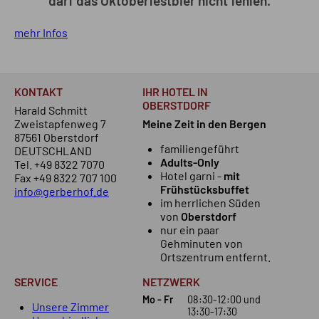
darf das Oktoberfestbier nicht fehlen.
mehr Infos
KONTAKT
IHR HOTEL IN
OBERSTDORF
Harald Schmitt
Zweistapfenweg 7
Meine Zeit in den Bergen
87561 Oberstdorf
familiengeführt
DEUTSCHLAND
Adults-Only
Tel.
+49 8322 7070
Hotel garni -
mit
Fax +49 8322 707 100
Frühstücksbuffet
info@gerberhof.de
im herrlichen Süden
von
Oberstdorf
nur ein paar
Gehminuten von
Ortszentrum entfernt.
SERVICE
NETZWERK
Mo - Fr
08:30-12:00
und
Unsere Zimmer
13:30-17:30