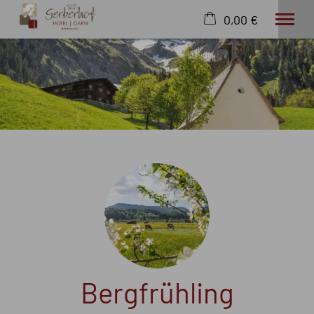
0,00 €
×
20. bis 27. August
Warenkorb ist leer
2 Erwachsene
Hotel
Wohnen
Wissenswertes
Angebote
Wellness
Freizeit
Extras
Bergfrühling