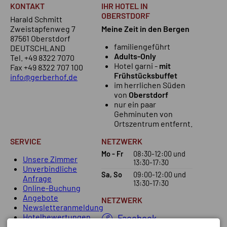
KONTAKT
IHR HOTEL IN
OBERSTDORF
Harald Schmitt
Zweistapfenweg 7
Meine Zeit in den Bergen
87561 Oberstdorf
familiengeführt
DEUTSCHLAND
Adults-Only
Tel.
+49 8322 7070
Hotel garni -
mit
Fax +49 8322 707 100
Frühstücksbuffet
info@gerberhof.de
im herrlichen Süden
von
Oberstdorf
nur ein paar
Gehminuten von
Ortszentrum entfernt.
SERVICE
NETZWERK
Mo - Fr
08:30-12:00
und
Unsere Zimmer
13:30-17:30
Unverbindliche
Sa, So
09:00-12:00
und
Anfrage
13:30-17:30
Online-Buchung
Angebote
NETZWERK
Newsletteranmeldung
Hotelbewertungen
Facebook