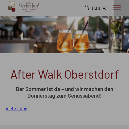
0,00 €
×
22. bis 29. August
Warenkorb ist leer
2 Erwachsene
Hotel
Wohnen
After Walk Oberstdorf
Wissenswertes
Angebote
Wellness
Der Sommer ist da – und wir machen den
Freizeit
Donnerstag zum Genussabend!
Extras
mehr Infos