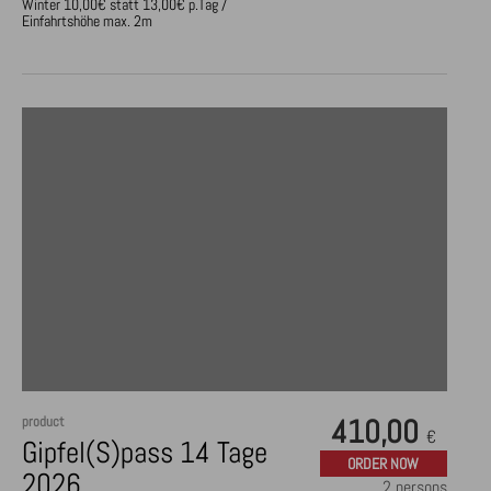
Winter 10,00€ statt 13,00€ p.Tag /
Einfahrtshöhe max. 2m
product
410,00
€
Gipfel(S)pass 14 Tage
ORDER NOW
2026
2 persons