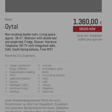
Room
1.360,00
€
Oytal
ORDER NOW
Non-smoking double room, Living space
Total incl. breakfast
approx. 36 m², Bedroom with double bed
buffet plus spa tax
and single bed, Fridge, Shower, Hairdryer,
Telephone, HD-TV with integrated radio,
Safe, South facing balcony, Free WIFI
Room for 2 to 3 persons
✓ Carpet suitable for
✓ mini-bar
allergy sufferers
✓ no allergenic green
✓ Hypoallergenic bedding
plants
✓ Wi-Fi
✓ no smoking allowed
✓ additional bedroom
✓ radio
✓ balcony
✓ safe
✓ bedlength 2.00m
✓ shower
✓ combined living /
✓ telephone
✓ hairdryer
✓ television
Unser Dreibettdoppelzimmer Oytal mit extra 
Einzelzimmer ca. 40m² mit Doppelbett, Einzelbett, 
drei separaten Bandscheibenmatratzen, Südbalkon 
mit Bergblick, Allergiker-Bett, Kurzfloor-Teppich, 