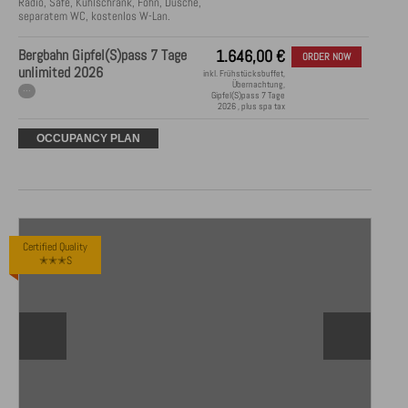
Radio, Safe, Kühlschrank, Föhn, Dusche, 
separatem WC, kostenlos W-Lan.
Bergbahn Gipfel(S)pass 7 Tage
1.646,00
€
ORDER NOW
unlimited 2026
inkl. Frühstücksbuffet,
Übernachtung,
···
Gipfel(S)pass 7 Tage
2026 , plus spa tax
OCCUPANCY PLAN
Certified Quality
✭✭✭S