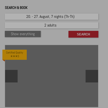
SEARCH & BOOK
20. - 27. August, 7 nights (Th-Th)
2 adults
Show everything
Certified Quality
✭✭✭S