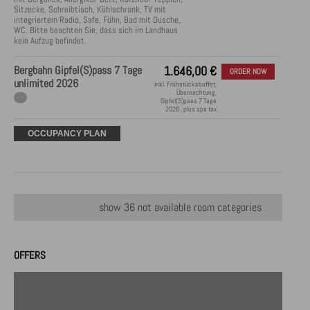
Sitzecke, Schreibtisch, Kühlschrank, TV mit 
integriertem Radio, Safe, Föhn, Bad mit Dusche, 
WC. Bitte beachten Sie, dass sich im Landhaus 
kein Aufzug befindet.
Bergbahn Gipfel(S)pass 7 Tage
1.646,00
€
ORDER NOW
unlimited 2026
inkl. Frühstücksbuffet,
Übernachtung,
···
Gipfel(S)pass 7 Tage
2026 , plus spa tax
OCCUPANCY PLAN
show 36 not available room categories
OFFERS