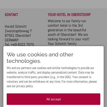
KONTAKT
YOUR HOTEL IN OBERSTDORF
Welcome to our family-run
comfort hotel in the 3rd
Harald Schmitt
generation in the beautiful
Zweistapfenweg 7
south of Oberstdorf. We are
87561 Oberstdorf
looking forward to your visit!
GERMANY
Your Schmitt family
Tel.
+49 8322 7070
Fax +49 8322 707 100
info@gerberhof.de
We use cookies and other
SERVICE
OPENING HOURS
technologies.
Our rooms
Mo - Fr
08:30-12:00
and
We and our partners use cookies and similar technologies to provide our
13:30-17:30
Online-booking
website, analyze traffic, and display personalized content. Data may be
Sa, Su
09:00-12:00
and
transferred to third-party providers (e.g., in the USA). Your consent is
13:30-17:30
voluntary and can be withdrawn at any time. For more information, please
see our privacy policy.
All accept