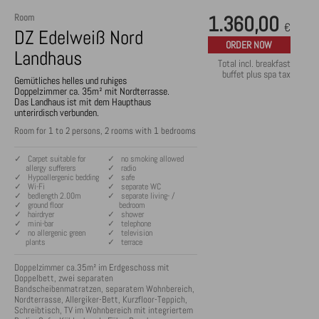
Room
1.360,00
€
DZ Edelweiß Nord
ORDER NOW
Landhaus
Total incl. breakfast
buffet plus spa tax
Gemütliches helles und ruhiges
Doppelzimmer ca. 35m² mit Nordterrasse.
Das Landhaus ist mit dem Haupthaus
unterirdisch verbunden.
Room for 1 to 2 persons, 2 rooms with 1 bedrooms
✓ Carpet suitable for
✓ no smoking allowed
allergy sufferers
✓ radio
✓ Hypoallergenic bedding
✓ safe
✓ Wi-Fi
✓ separate WC
✓ bedlength 2.00m
✓ separate living- /
✓ ground floor
bedroom
✓ hairdryer
✓ shower
✓ mini-bar
✓ telephone
✓ no allergenic green
✓ television
plants
✓ terrace
Doppelzimmer ca.35m² im Erdgeschoss mit 
Doppelbett, zwei separaten 
Bandscheibenmatratzen, separatem Wohnbereich, 
Nordterrasse, Allergiker-Bett, Kurzfloor-Teppich, 
Schreibtisch, TV im Wohnbereich mit integriertem 