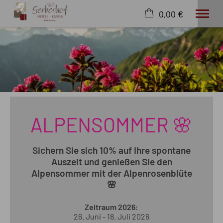
0,00 €
×
20. bis 27. August
Warenkorb ist leer
2 Erwachsene
Hotel
Wohnen
ALPENSOMMER 🌸
Wissenswertes
Angebote
Wellness
Sichern Sie sich 10% auf Ihre spontane
Auszeit und genießen Sie den
Freizeit
Alpensommer mit der Alpenrosenblüte
Extras
🌸
Zeitraum 2026:
26. Juni - 18. Juli 2026