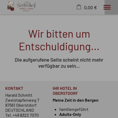
0,00 €
×
22. bis 29. August
Warenkorb ist leer
Wir bitten um
2 Erwachsene
Entschuldigung...
Hotel
Wohnen
Die aufgerufene Seite scheint nicht mehr
Wissenswertes
verfügbar zu sein...
Angebote
Wellness
Freizeit
KONTAKT
IHR HOTEL IN
Extras
OBERSTDORF
Harald Schmitt
Zweistapfenweg 7
Meine Zeit in den Bergen
87561 Oberstdorf
familiengeführt
DEUTSCHLAND
Adults-Only
Tel.
+49 8322 7070