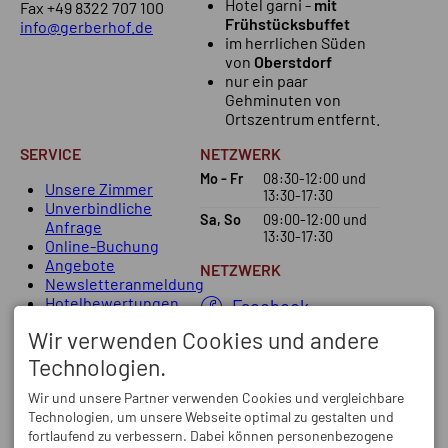
Hotel garni -
mit
Fax +49 8322 707 100
Frühstücksbuffet
info@gerberhof.de
im herrlichen Süden
von
Oberstdorf
nur ein paar
Gehminuten von
Ortszentrum entfernt.
SERVICE
NETZWERK
Mo - Fr
08:30-12:00
und
Unsere Zimmer
13:30-17:30
Unverbindliche
Sa, So
09:00-12:00
und
Anfrage
13:30-17:30
Online-Buchung
Angebote
NETZWERK
Newsletteranmeldung
Hotelbewertungen
Facebook
Instagram
Wir verwenden Cookies und andere
Technologien.
Wir und unsere Partner verwenden Cookies und vergleichbare
Technologien, um unsere Webseite optimal zu gestalten und
fortlaufend zu verbessern. Dabei können personenbezogene